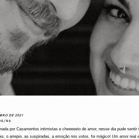
BRO DE 2021
RE/RS
nada por Casamentos intimistas e cheeeeeio de amor, nesse dia pude sentir 
is, o arrepio, as suspiradas, a emoção nos votos, foi mágico! Um amor real 