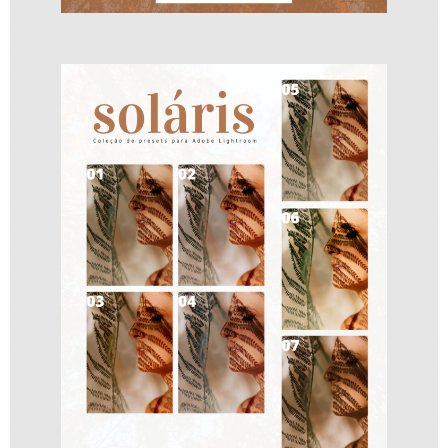
Presets Base Favoritos 2024
R$
349,00
R$
199,00